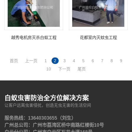
越秀电机房灭杀白蚁工程
花都室内灭蚊虫工程
首页
上一页
1
2
3
4
5
6
7
8
9
10
下一页
尾页
白蚁虫害防治全方位解决方案
让客户远离虫害侵扰，创造无虫无害的生活空间
服务热线：13640303655（刘生）
广州总公司：广州市荔湾区桥中南路红楼街10号