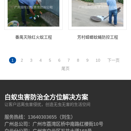
番禺灭除红火蚁工程
芳村蟑螂蚊蝇防控工程
1
2
3
4
5
6
7
8
9
10
下一页
尾页
白蚁虫害防治全方位解决方案
让客户远离虫害侵扰，创造无虫无害的生活空间
服务热线：13640303655（刘生）
广州总公司：广州市荔湾区桥中南路红楼街10号