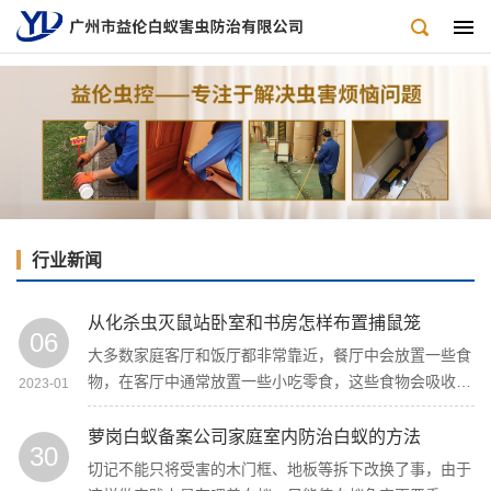
行业新闻
从化杀虫灭鼠站卧室和书房怎样布置捕鼠笼
06
大多数家庭客厅和饭厅都非常靠近，餐厅中会放置一些食
物，在客厅中通常放置一些小吃零食，这些食物会吸收老
2023-01
鼠，因此在餐厅和客厅也应放置一些灭鼠工具（粘鼠板、
灭鼠夹等），特别是拐角，餐桌底部和放置零食的橱柜。
萝岗白蚁备案公司家庭室内防治白蚁的方法
30
切记不能只将受害的木门框、地板等拆下改换了事，由于