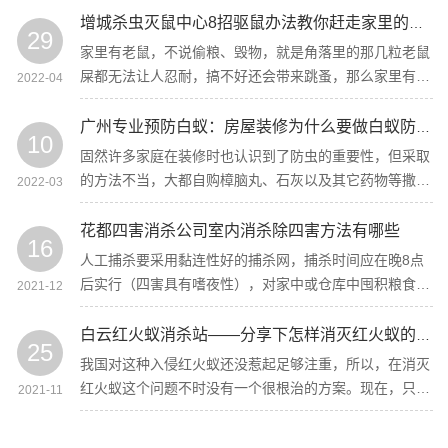
同时还在古银杏西边发现白蚁蚁道。
增城杀虫灭鼠中心8招驱鼠办法教你赶走家里的老鼠
29
家里有老鼠，不说偷粮、毁物，就是角落里的那几粒老鼠
屎都无法让人忍耐，搞不好还会带来跳蚤，那么家里有老
2022-04
鼠怎样办，增城杀虫灭鼠中心8招驱鼠办法教你赶走家里
的老鼠！
广州专业预防白蚁：房屋装修为什么要做白蚁防治工作
10
固然许多家庭在装修时也认识到了防虫的重要性，但采取
的方法不当，大都自购樟脑丸、石灰以及其它药物等撒在
2022-03
木地板下，这些药物对蛀虫只能起短期的驱避作用，从根
本上达不到预防害虫的效果。
花都四害消杀公司室内消杀除四害方法有哪些
16
人工捕杀要采用黏连性好的捕杀网，捕杀时间应在晚8点
后实行（四害具有嗜夜性），对家中或仓库中囤积粮食或
2021-12
者带有木质用品的区域实行捕杀。
白云红火蚁消杀站——分享下怎样消灭红火蚁的方法和技巧
25
我国对这种入侵红火蚁还没惹起足够注重，所以，在消灭
红火蚁这个问题不时没有一个很根治的方案。现在，只需
2021-11
白云红火蚁消杀站在做这方面的服务，但也只能是局部控
制，也未能抵达根治效果。