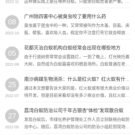
这样做实践上是在喂养白蚁，只能使白蚁危害更严重。其
2022-11
次不要用开水淋烫或喷洒其它杀虫剂等家庭常用杀虫手腕
自觉地自行灭杀！
广州除四害中心被臭虫咬了要用什么药
08
臭虫属于昆虫中的一种，又常常被叫作为木蚤、目虱、床
虱、壁虱，喜欢吸人血，假定你不注意打死它就会释放一
2022-10
股臭液，就会在受伤留下难闻的滋味，这是最厌恶的。
花都灭治白蚁机构白蚁经常会出现在哪些地方
05
由于行道树旁常常会设置路灯，一到了晚上，灯光映托着
大树，自然成为白蚁最喜欢的栖息场所。白蚁普通在老房
2022-09
内做窝生存，随着一些老房拆迁，会有少量白蚁“流窜”到
行道树上，但白蚁上树只为寻食，不会筑窝。同
南沙病媒生物消杀：什么是红火蚁？红火蚁有什么危害
25
通过本文想要告诉大家的是，红火蚁或有很大商业价值以
待开发，但是目前来看却没有多少商业价值，且红火蚁对
2022-07
人们的生产生活破坏性极大，所以不要轻易饲养。
荔湾白蚁防治公司千年古银杏“体检”发现散白蚁
27
发现白蚁后，市绿化养护管理处工作人员立刻联络白蚁防
治中心，随后，荔湾白蚁防治公司的防治小组赶到现场，
2022-05
在碎屑尘土中找到了一只兵蚁，确认这种白蚁是散白蚁，