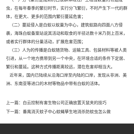
虫，在每年春季的繁衍时节，实行
分飞繁衍
，不时产生下一代的群
体，在更大、更多的范围内繁衍蔓延危害；
〈二〉蔓延侵入是白蚁以蚁巢为中心，建筑蚁路向四面八方侵
袭，海珠白蚁备案站说其活动和取食的半径达数十米乃到上百米，
或者实行群体的分巢活动，扩展危害范围；
〈三〉人为的传播是白蚁随货物、运输工具、包装材料等被人类
引进，从一个地方携带到另一个中央，在环境合适的条件下定居、
繁衍和蔓延。这种方式传播距离较远，
潜在危害
却相当大。
近年来，国内已陆续从沿海口岸至内陆的口岸，发现从非洲、美
洲、东南亚等进口的木材等物品中带
有白蚁
的活体。
上一篇：
白云控制有害生物公司正确放置灭鼠夹的技巧
下一篇：
番禺消灭蚊子中心蚊蝇孳生地消杀防蚊虫怎么做